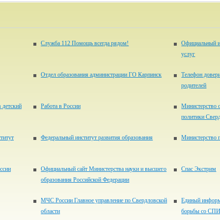
Служба 112 Помощь всегда рядом!
Официальный и
услуг
Отдел образования администрации ГО Карпинск
Телефон довери
родителей
в детский
Работа в России
Министерство 
политики Свер
титут
Федеральный институт развития образования
Министерство 
ссии
Официальный сайт Министерства науки и высшего
Спас Экстрим
образования Российской Федерации
МЧС России Главное управление по Свердловской
Единый информ
области
борьбы со СП