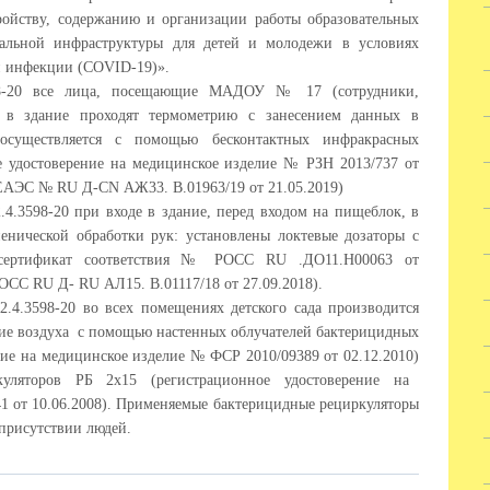
ройству, содержанию и организации работы образовательных
иальной инфраструктуры для детей и молодежи в условиях
й инфекции (
COVID
-19)».
598-20 все лица, посещающие МАДОУ № 17 (сотрудники,
е в здание проходят термометрию с занесением данных в
осуществляется с помощью бесконтактных инфракрасных
е удостоверение на медицинское изделие № РЗН 2013/737 от
и ЕАЭС №
RU
Д-
CN
АЖ33. В.01963/19 от 21.05.2019)
.4.3598-20 при входе в здание, перед входом на пищеблок, в
иенической обработки рук: установлены локтевые дозаторы с
сертификат соответствия № РОСС
RU
.ДО11.Н00063 от
ОСС
RU
Д-
RU
АЛ15. В.01117/18 от 27.09.2018)
.
2.4.3598-20 во всех помещениях детского сада производится
ние воздуха с помощью настенных облучателей бактерицидных
ние на медицинское изделие № ФСР 2010/09389 от 02.12.2010)
ркуляторов РБ 2х15
(регистрационное удостоверение на
 от 10.06.2008)
. Применяемые бактерицидные рециркуляторы
 присутствии людей.