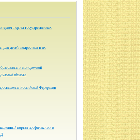
нтернет-портал государственных
я для детей, подростков и их
образования и молодежной
дловской области
просвещения Российской Федерации
ационный портал профилактики и
ИД