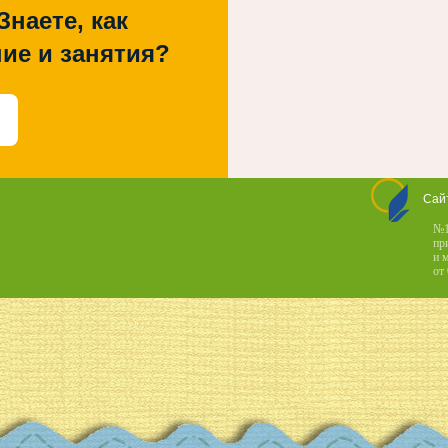
Знаете, как
ие и занятия?
Сай
№1
пр
и 
от