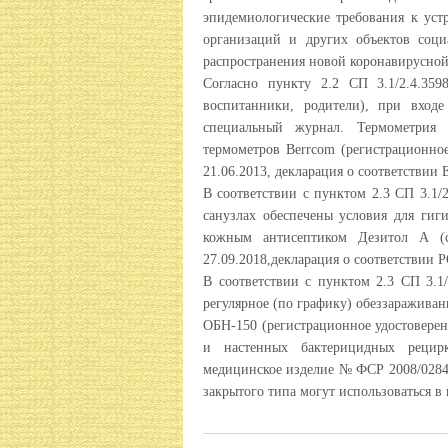
эпидемиологические требования к уст
организаций и других объектов соц
распространения новой коронавирусно
Согласно пункту 2.2 СП 3.1/2.4.3
воспитанники, родители), при вход
специальный журнал. Термометрия 
термометров
Berrcom
(регистрационно
21.06.2013, декларация о соответстви
В соответствии с пунктом 2.3 СП 3.1/2
санузлах обеспечены условия для гиг
кожным антисептиком Дезитол А
(
27.09.2018,декларация о соответствии
Р
В соответствии с пунктом 2.3 СП 3.1/
регулярное (по графику) обеззаражива
ОБН-150
(регистрационное удостовере
и настенных бактерицидных реци
медицинское изделие № ФСР 2008/02841
закрытого типа могут использоваться в