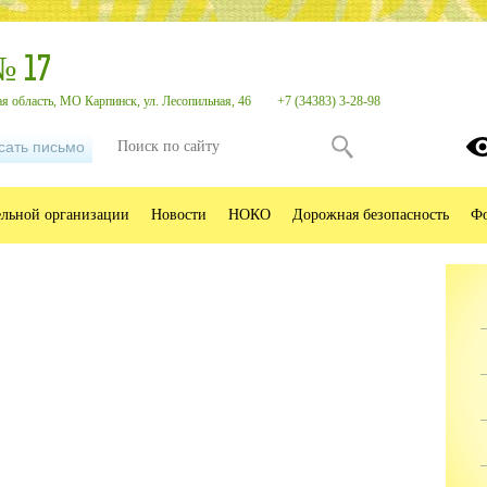
№ 17
я область, МО Карпинск, ул. Лесопильная, 46
+7 (34383) 3-28-98
сать письмо
ельной организации
Новости
НОКО
Дорожная безопасность
Фо