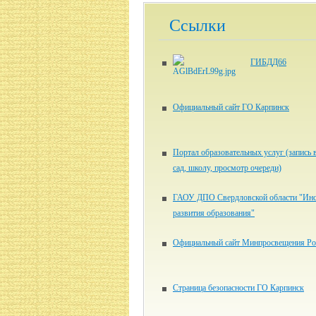
Ссылки
ГИБДД66
Официальный сайт ГО Карпинск
Портал образовательных услуг (запись 
сад, школу, просмотр очереди)
ГАОУ ДПО Свердловской области "Инс
развития образования"
Официальный сайт Минпросвещения Ро
Страница безопасности ГО Карпинск