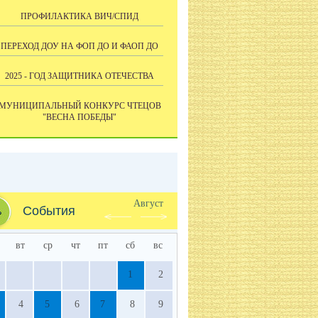
ПРОФИЛАКТИКА ВИЧ/СПИД
ПЕРЕХОД ДОУ НА ФОП ДО И ФАОП ДО
2025 - ГОД ЗАЩИТНИКА ОТЕЧЕСТВА
МУНИЦИПАЛЬНЫЙ КОНКУРС ЧТЕЦОВ
"ВЕСНА ПОБЕДЫ"
Август
События
вт
ср
чт
пт
сб
вс
1
2
4
5
6
7
8
9