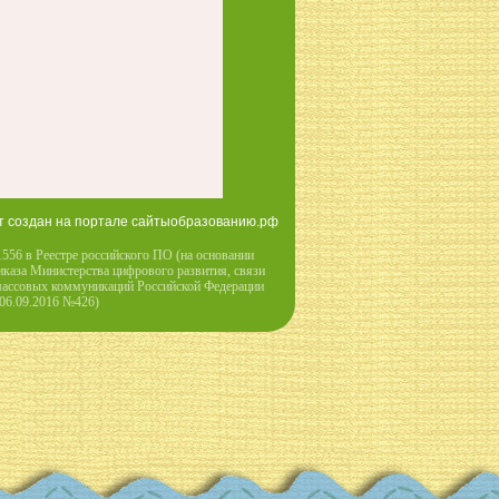
т создан на портале сайтыобразованию.рф
556 в Реестре российского ПО (на основании
иказа Министерства цифрового развития, связи
массовых коммуникаций Российской Федерации
 06.09.2016 №426)