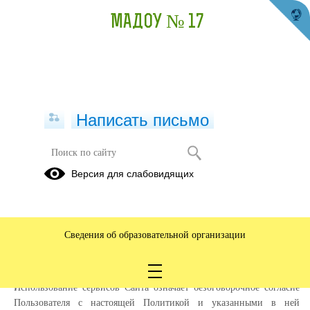
МАДОУ № 17
Написать письмо
Политика конфиденциальности
Версия для слабовидящих
Настоящая Политика конфиденциальности (далее – Политика
конфиденциальности) персональных данных Муниципальное
автономное дошкольное образовательное учреждение детский сад
Сведения об образовательной организации
№ 17 "Серебряное копытце", (далее – Администрация Сайта)
применяется при использовании в сети Интернет по адресу:
https://xn--17-6kcq7d.xn--80ajkgcrmhm.xn--p1ai/
, далее Сайт
Использование сервисов Сайта означает безоговорочное согласие
Пользователя с настоящей Политикой и указанными в ней