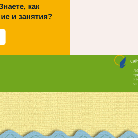
Знаете, как
ие и занятия?
Сай
№1
пр
и 
от