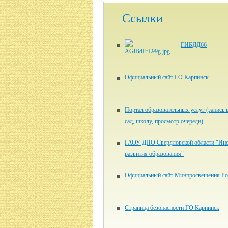
Ссылки
ГИБДД66
Официальный сайт ГО Карпинск
Портал образовательных услуг (запись 
сад, школу, просмотр очереди)
ГАОУ ДПО Свердловской области "Инс
развития образования"
Официальный сайт Минпросвещения Ро
Страница безопасности ГО Карпинск