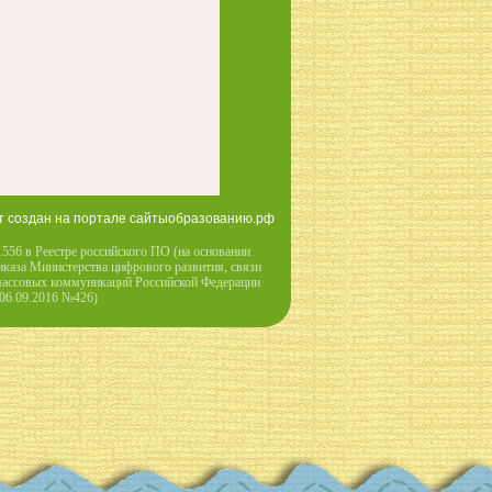
т создан на портале сайтыобразованию.рф
556 в Реестре российского ПО (на основании
иказа Министерства цифрового развития, связи
массовых коммуникаций Российской Федерации
 06.09.2016 №426)