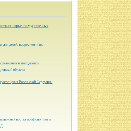
нтернет-портал государственных
я для детей, подростков и их
образования и молодежной
дловской области
просвещения Российской Федерации
ационный портал профилактики и
ИД