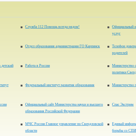
Служба 112 Помощь всегда рядом!
Официальный и
услуг
Отдел образования администрации ГО Карпинск
Телефон довери
родителей
в детский
Работа в России
Министерство 
политики Свер
титут
Федеральный институт развития образования
Министерство 
ссии
Официальный сайт Министерства науки и высшего
Спас Экстрим
образования Российской Федерации
МЧС России Главное управление по Свердловской
Единый информ
области
борьбы со СП