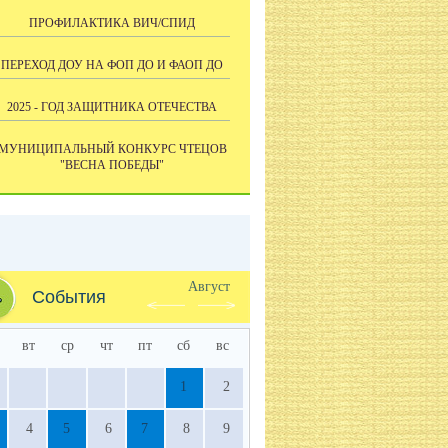
ПРОФИЛАКТИКА ВИЧ/СПИД
ПЕРЕХОД ДОУ НА ФОП ДО И ФАОП ДО
2025 - ГОД ЗАЩИТНИКА ОТЕЧЕСТВА
МУНИЦИПАЛЬНЫЙ КОНКУРС ЧТЕЦОВ
"ВЕСНА ПОБЕДЫ"
Август
События
вт
ср
чт
пт
сб
вс
1
2
4
5
6
7
8
9