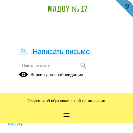
МАДОУ № 17
Написать письмо
Городской конкурс детских
Версия для слабовидящих
творческих работ "Велий май!
Победный май!"
21.05.2026
Сведения об образовательной организации